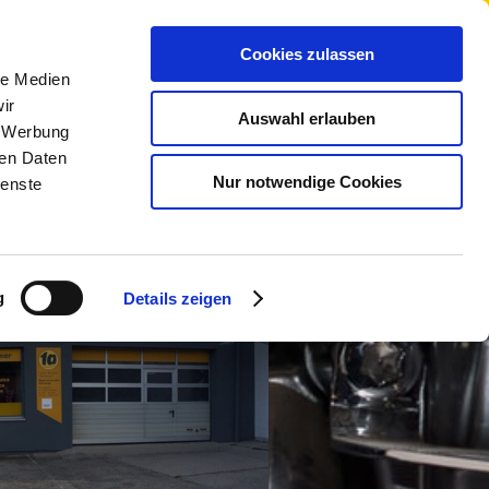
kt
Anfahrt
Cookies zulassen
le Medien
ir
Auswahl erlauben
, Werbung
ren Daten
Nur notwendige Cookies
ienste
g
Details zeigen