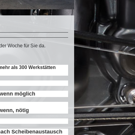
 der Woche für Sie da.
mehr als 300 Werkstätten
 wenn möglich
wenn, nötig
 nach Scheibenaustausch